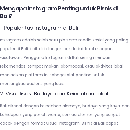
Mengapa Instagram Penting untuk Bisnis di
Bali?
1. Popularitas Instagram di Bali
Instagram adalah salah satu platform media sosial yang paling
populer di Bali, baik di kalangan penduduk lokal maupun
wisatawan. Pengguna Instagram di Bali sering mencari
rekomendasi tempat makan, akomodasi, atau aktivitas lokal,
menjadikan platform ini sebagai alat penting untuk
menjangkau audiens yang luas.
2. Visualisasi Budaya dan Keindahan Lokal
Bali dikenal dengan keindahan alamnya, budaya yang kaya, dan
kehidupan yang penuh warna, semua elemen yang sangat
cocok dengan format visual Instagram. Bisnis di Bali dapat