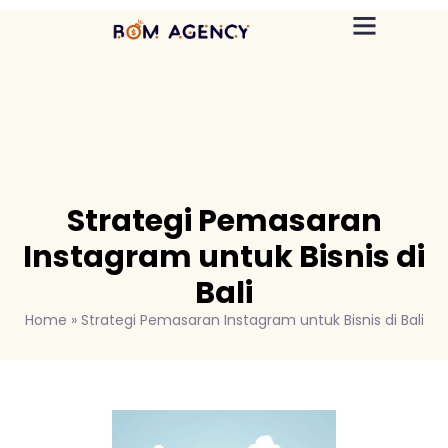
Strategi Pemasaran
Instagram untuk Bisnis di
Bali
Home
»
Strategi Pemasaran Instagram untuk Bisnis di Bali