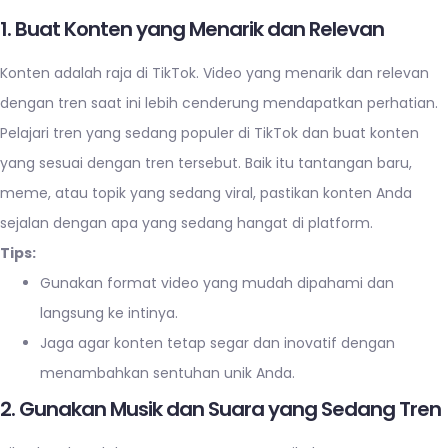
1. Buat Konten yang Menarik dan Relevan
Konten adalah raja di TikTok. Video yang menarik dan relevan
dengan tren saat ini lebih cenderung mendapatkan perhatian.
Pelajari tren yang sedang populer di TikTok dan buat konten
yang sesuai dengan tren tersebut. Baik itu tantangan baru,
meme, atau topik yang sedang viral, pastikan konten Anda
sejalan dengan apa yang sedang hangat di platform.
Tips:
Gunakan format video yang mudah dipahami dan
langsung ke intinya.
Jaga agar konten tetap segar dan inovatif dengan
menambahkan sentuhan unik Anda.
2. Gunakan Musik dan Suara yang Sedang Tren