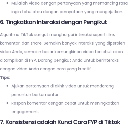
Mulailah video dengan pertanyaan yang memancing rasa
ingin tahu atau dengan pernyataan yang mengejutkan.
6. Tingkatkan Interaksi dengan Pengikut
Algoritma TikTok sangat menghargai interaksi seperti like,
komentar, dan share. Semakin banyak interaksi yang diperoleh
video Anda, semakin besar kemungkinan video tersebut akan
ditampilkan di FYP. Dorong pengikut Anda untuk berinteraksi
dengan video Anda dengan cara yang kreatif.
Tips:
Ajukan pertanyaan di akhir video untuk mendorong
penonton berkomentar.
Respon komentar dengan cepat untuk meningkatkan
engagement.
7. Konsistensi adalah Kunci Cara FYP di Tiktok