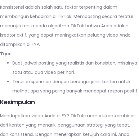
Konsistensi adalah salah satu faktor terpenting dalam
membangun kehadiran di TikTok. Memposting secara teratur
menunjukkan kepada algoritma TikTok bahwa Anda adalah
kreator aktif, yang dapat meningkatkan peluang video Anda
ditampilkan di FYP.
Tips:
Buat jadwal posting yang realistis dan konsisten, misalnya
satu atau dua video per hari.
Terus eksperimen dengan berbagai jenis konten untuk
melihat apa yang paling banyak mendapat respon positif.
Kesimpulan
Mendapatkan video Anda di FYP TikTok memerlukan kombinasi
dari konten yang menarik, penggunaan strategi yang tepat,
dan konsistensi. Dengan menerapkan ketujuh cara ini, Anda