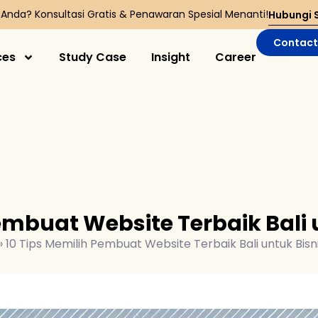
s Anda? Konsultasi Gratis & Penawaran Spesial Menanti!
Hubungi 
Contact
ces
Study Case
Insight
Career
embuat Website Terbaik Bali
»
10 Tips Memilih Pembuat Website Terbaik Bali untuk Bisn