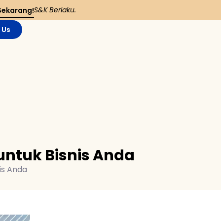
S&K Berlaku.
Sekarang!
 Us
 untuk Bisnis Anda
is Anda